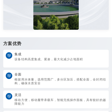
临时供水解决方案
方案优势
我公司自主研发的一体化移动式临时应急供水设备用于解决老旧小
区改造的短期供水需求的临时应急供水系统；系统设备安装简单，
移动方便，一体化集成化结构，多个加压分区高度集成，可最大程
集成
度集约用地实现小区居民的二次增压安全用水需求，全智能控制，
设备结构高度集成、紧凑，最大化减少占地面积
24小时无人值守。
集成
全面
全面
根据用水体量，选用范围广，多分区加压，搭配全面，全封闭结
灵活
便捷
构，确保水质安全
灵活
移动方便，移动履带承载车，智能无线操作面板，具有较好的越
障能力