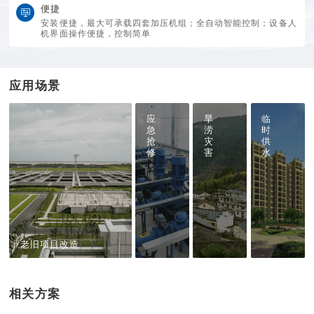
便捷
安装便捷，最大可承载四套加压机组；全自动智能控制；设备人
机界面操作便捷，控制简单
应用场景
应
旱
临
急
涝
时
抢
灾
供
修
害
水
老旧项目改造
相关方案