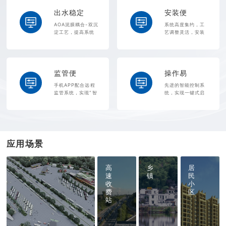
出水稳定
安装便
AOA泥膜耦合-双沉
系统高度集约，工
淀工艺，提高系统
艺调整灵活，安装
脱氮效能及污泥沉
周期短
降浓缩效果
监管便
操作易
手机APP配合远程
先进的智能控制系
监管系统，实现“智
统，实现一键式启
慧运营”
动，“傻瓜式”运行
应用场景
高
乡
居
速
镇
民
收
小
费
区
站