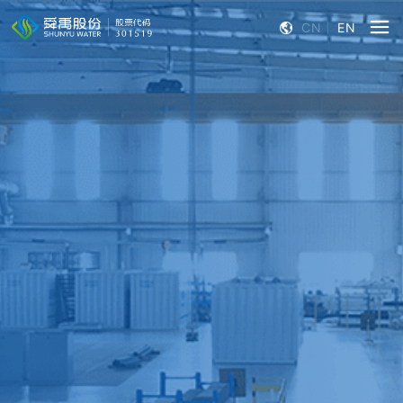
CN
EN