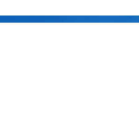
至善至美的服务理念
快速的服务响应
全方位的技术支持
省心、耐心、放心、贴
24小时不间断的智慧监管
技术服务中心为客户提供
心、安心
平台
便捷、高效的技术支持
以“以科技创新改善人类生
400全国免费服务热线全
实现咨询、设计、施工、
活用水品质”为初心
流程贴心相伴
运维全生命周期服务
真诚期待志同道合的您 携手共创美好未来
联系我们
友情链接:
合肥供水集团
中国环境网
中国水网
4008-910-658
(全国统一服务电话)
电话：0551-66318181
邮箱:china@shunyuwater.com
地址：安徽省合肥市长丰（双凤）经开区淮南北路8号