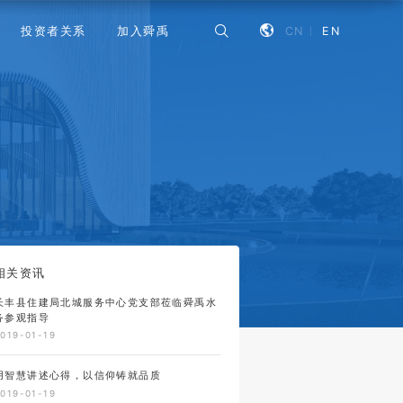
CN
EN
投资者关系
加入舜禹
相关资讯
长丰县住建局北城服务中心党支部莅临舜禹水
务参观指导
019-01-19
用智慧讲述心得，以信仰铸就品质
019-01-19