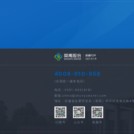
4008-910-658
(全国统一服务电话)
电话：0551-66318181
邮箱:china@shunyuwater.com
地址：安徽省合肥市长丰（双凤）经开区淮南北路8
订阅号
公众号
视频号