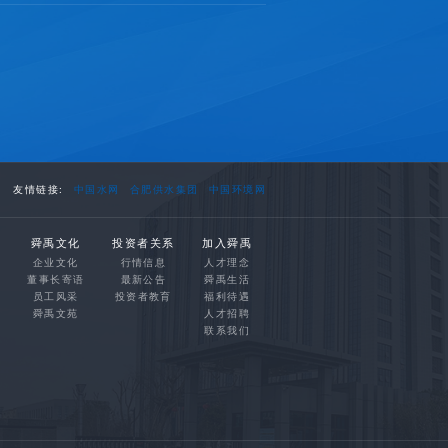
友情链接:
中国水网
合肥供水集团
中国环境网
舜禹文化
投资者关系
加入舜禹
企业文化
行情信息
人才理念
董事长寄语
最新公告
舜禹生活
员工风采
投资者教育
福利待遇
舜禹文苑
人才招聘
联系我们