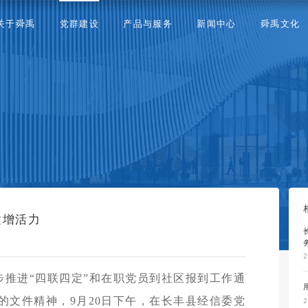
关于舜禹
党群建设
产品与服务
新闻中心
舜禹文化
建增活力
2
步推进“四联四定”和在职党员到社区报到工作通
号）的文件精神，9月20日下午，在长丰县经信委党
2