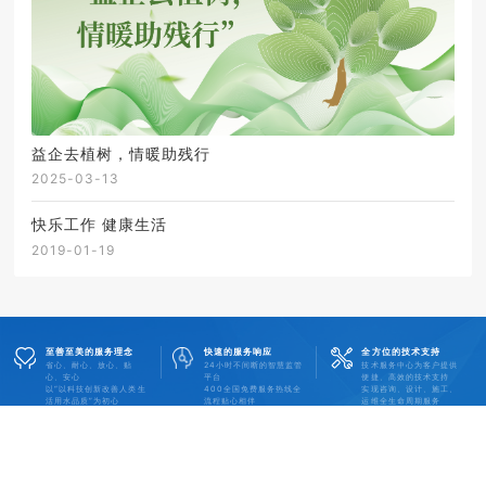
益企去植树，情暖助残行
2025-03-13
快乐工作 健康生活
2019-01-19
至善至美的服务理念
快速的服务响应
全方位的技术支持
省心、耐心、放心、贴
24小时不间断的智慧监管
技术服务中心为客户提供
心、安心
平台
便捷、高效的技术支持
以“以科技创新改善人类生
400全国免费服务热线全
实现咨询、设计、施工、
活用水品质”为初心
流程贴心相伴
运维全生命周期服务
真诚期待志同道合的您 携手共创美好未来