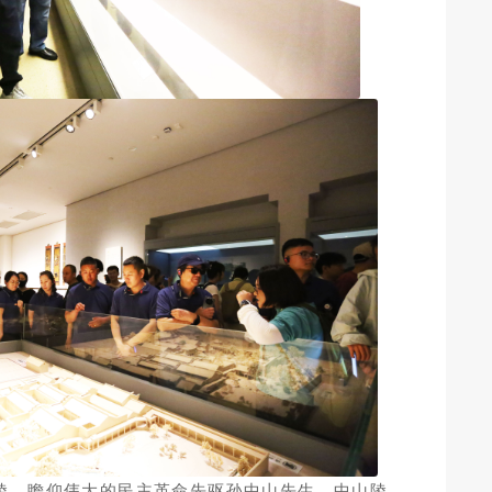
陵
，
瞻仰伟大的民主革命先驱孙中山先生，
中山陵