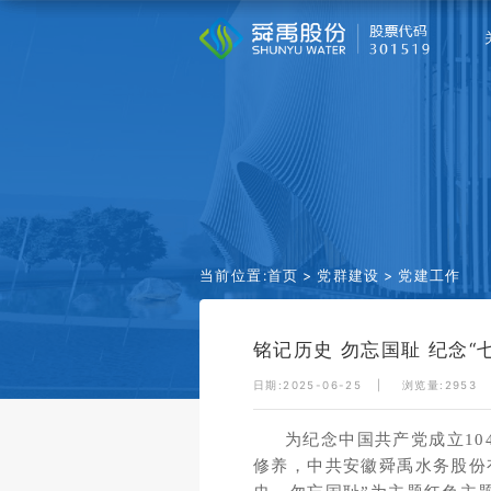
当前位置:
首页
党群建设
党建工作
铭记历史 勿忘国耻 纪念
日期:2025-06-25
浏览量:
2953
为
纪念
中国共产党成立
10
修养，中共安徽舜禹水务股份