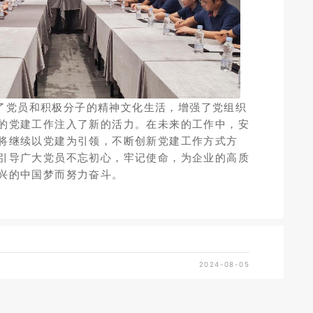
了党员
和积极分子
的精神文化生活，增强了党组织
的党建工作注入了新的活力。在未来的工作中，安
将继续以党建为引领，不断创新党建工作方式方
引导广大党员不忘初心，牢记使命，为企业的高质
兴的中国梦而努力奋斗。
2024-08-05