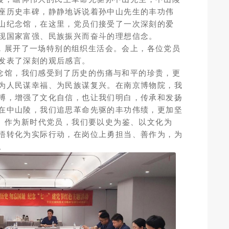
座历史丰碑，静静地诉说着孙中山先生的丰功伟
山纪念馆
，
在这里，
党员们接受了一次深刻的爱
现国家富强、民族振兴而奋斗的理想信念。
，展开了
一场
特别的
组织生活会。会上，
各位党员
发表了深刻的观后感言。
念馆，我们感受到了历史的伤痛与和平的珍贵，更
为人民谋幸福、为民族谋复兴。在南京博物院，我
搏，增强了文化自信，也让我们明白，传承和发扬
在中山陵，我们追思革命先驱的丰功伟绩，更加坚
神。作为新时代党员，我们要以史为鉴、以文化为
悟转化为实际行动，在岗位上勇担当、善作为，为
。