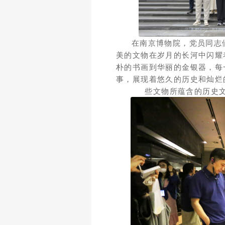
在
南京博物院
，
党员同志
美的文物在岁月的长河中闪耀
朴的书画到华丽的金银器，每
事，展现着悠久的历史和灿烂
些文物所蕴含的历史