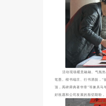
活动现场暖意融融、气氛热
笔墨。楷书端庄、行书洒脱，“
顶，禹碑舜典著华章”等兼具马
好祝愿和公司发展的殷切期盼，