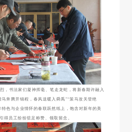
烈，书法家们凝神挥毫、笔走龙蛇，将新春期许融入
骏马奔腾开锦程，春风送暖入舜禹”“策马攻关登绝
年特色与企业情怀的春联跃然纸上，饱含对新年的美
引得员工纷纷驻足称赞、领取留念。